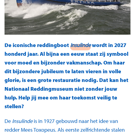
De iconische reddingboot
Insulinde
wordt in 2027
honderd jaar. Al bijna een eeuw staat zij symbool
voor moed en bijzonder vakmanschap. Om haar
dit bijzondere jubileum te laten vieren in volle
glorie, is een grote restauratie nodig. Dat kan het
Nationaal Reddingmuseum niet zonder jouw
hulp. Help jij mee om haar toekomst veilig te
stellen?
De
Insulinde
is in 1927 gebouwd naar het idee van
redder Mees Toxopeus. Als eerste zelfrichtende stalen