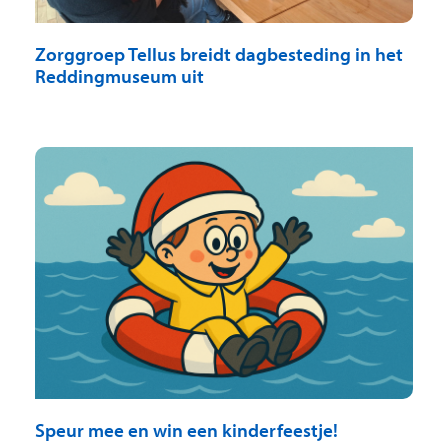
Zorggroep Tellus breidt dagbesteding in het
Reddingmuseum uit
Speur mee en win een kinderfeestje!