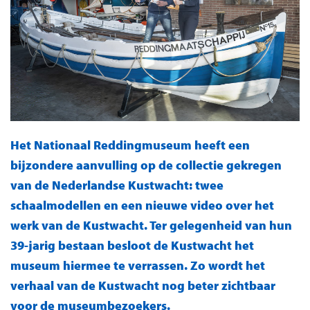
Het Nationaal Reddingmuseum heeft een
bijzondere aanvulling op de collectie gekregen
van de Nederlandse Kustwacht: twee
schaalmodellen en een nieuwe video over het
werk van de Kustwacht. Ter gelegenheid van hun
39-jarig bestaan besloot de Kustwacht het
museum hiermee te verrassen. Zo wordt het
verhaal van de Kustwacht nog beter zichtbaar
voor de museumbezoekers.