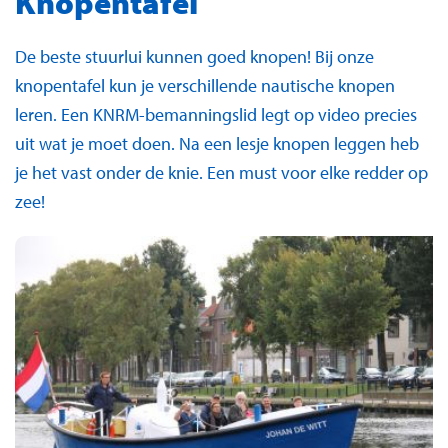
Knopentafel
De beste stuurlui kunnen goed knopen! Bij onze
knopentafel kun je verschillende nautische knopen
leren. Een KNRM-bemanningslid legt op video precies
uit wat je moet doen. Na een lesje knopen leggen heb
je het vast onder de knie. Een must voor elke redder op
zee!