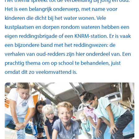
Het is een belangrijk onderwerp, met name voor
kinderen die dicht bij het water wonen. Vele
kustplaatsen en dorpen rondom wateren hebben een
eigen reddingsbrigade of een KNRM-station. Er is vaak
een bijzondere band met het reddingwezen: de
verhalen van oud-redders zijn hier onderdeel van. Een
prachtig thema om op school te behandelen, juist
omdat dit zo veelomvattend is.