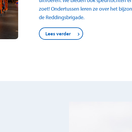
uitvoeren. We bieden ook speurtochten en 
zoet! Ondertussen leren ze over het bij
de Reddingsbrigade.
Lees verder