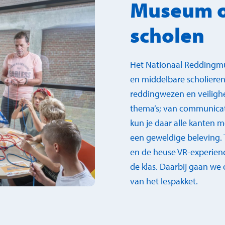
Museum o
scholen
Het Nationaal Reddingmus
en middelbare scholieren
reddingwezen en veilighe
thema’s; van communicati
kun je daar alle kanten 
een geweldige beleving. 
en de heuse VR-experienc
de klas. Daarbij gaan we
van het lespakket.