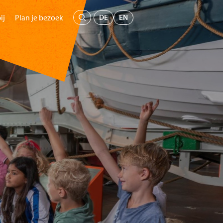
Menu
DE
EN
ij
Plan je bezoek
oepen
Kids
Educatie
Steun ons
Koop tickets