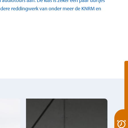
audiotours aan. De klas is zeker een paar uurtjes
zondere reddingwerk van onder meer de KNRM en