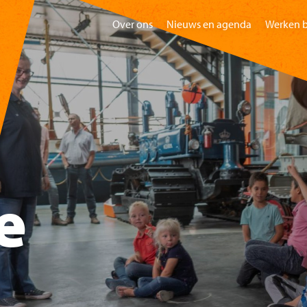
Over ons
Nieuws en agenda
Werken b
Home
Bezoeken
Gr
e