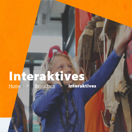
Zum Hauptinhalt springen
Interaktives
Home
Besuchen
Interaktives