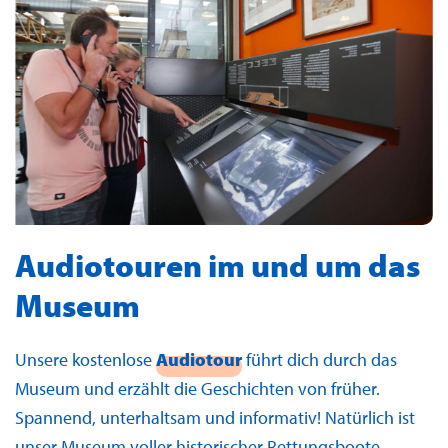
Audiotouren im und um das
Museum
Unsere kostenlose
Audiotour
führt dich durch das
Museum und erzählt die Geschichten von früher.
Spannend, unterhaltsam und informativ! Natürlich ist
unser Museum voller historischer Rettungsboote.