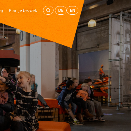
Menu
DE
EN
ij
Plan je bezoek
oepen
Kids
Educatie
Steun ons
Koop tickets