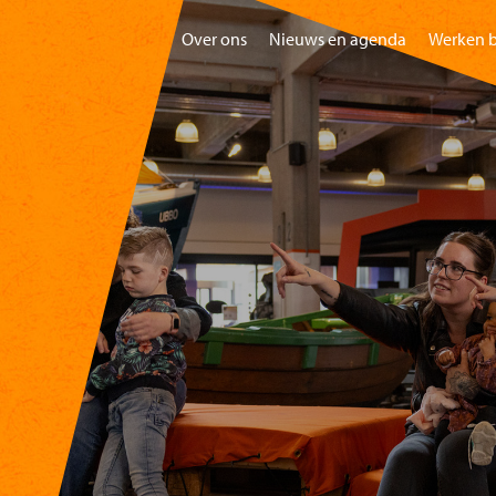
Over ons
Nieuws en agenda
Werken b
Home
Bezoeken
Gr