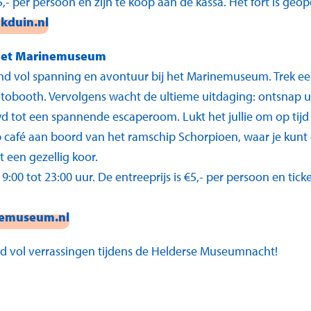
,- per persoon en zijn te koop aan de kassa. Het fort is geop
kduin.nl
 het Marinemuseum
nd vol spanning en avontuur bij het Marinemuseum. Trek ee
tobooth. Vervolgens wacht de ultieme uitdaging: ontsnap ui
tot een spannende escaperoom. Lukt het jullie om op tijd 
 café aan boord van het ramschip Schorpioen, waar je kunt
t een gezellig koor.
0 tot 23:00 uur. De entreeprijs is €5,- per persoon en ticke
emuseum.nl
d vol verrassingen tijdens de Helderse Museumnacht!