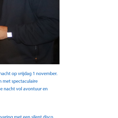
nacht op vrijdag 1 november.
 met spectaculaire
le nacht vol avontuur en
aring met een silent disco