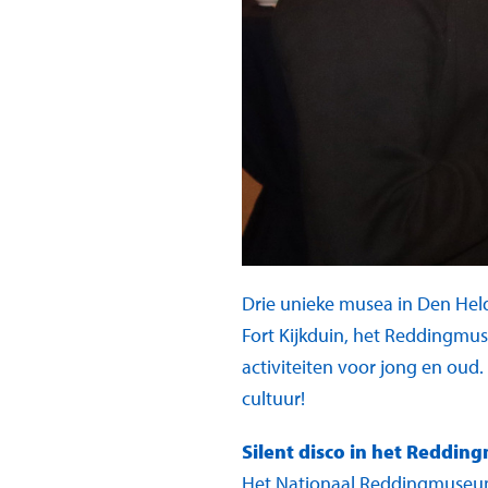
Drie unieke musea in Den Hel
Fort Kijkduin, het Reddingm
activiteiten voor jong en oud
cultuur!
Silent disco in het Reddi
Het Nationaal Reddingmuseum 