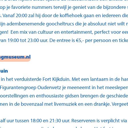
 je favoriete nummers terwijl je geniet van de bijzondere s
 Vanaf 20:00 zal hij door de koffiehoek gaan en iedereen die
ijn adembenemende goocheltrucs die je absoluut niet wilt m
en! Een mix van cultuur en entertainment, perfect voor ee
19:00 tot 23:00 uur. De entree is €5,- per persoon en ticke
ngmuseum.nl
duin
in het verduisterde Fort Kijkduin. Met een lantaarn in de h
igurantengroep Ouderwetz je meeneemt in het meeslepende
voorstellingen en enthousiaste gidsen brengen de geschieden
nen in de bovenzaal met livemuziek en een drankje. Vergee
alf uur tussen 18:00 en 21:30 uur. Reserveren is verplicht vi