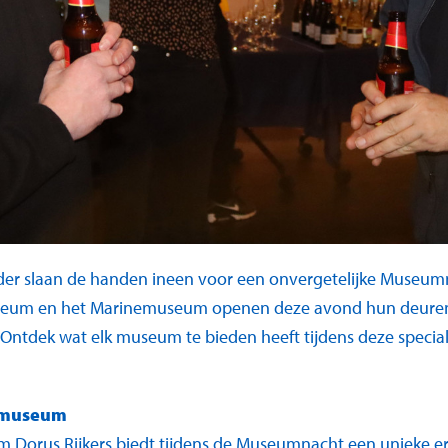
der slaan de handen ineen voor een onvergetelijke Museum
useum en het Marinemuseum openen deze avond hun deuren
. Ontdek wat elk museum te bieden heeft tijdens deze specia
ngmuseum
Dorus Rijkers biedt tijdens de Museumnacht een unieke erv