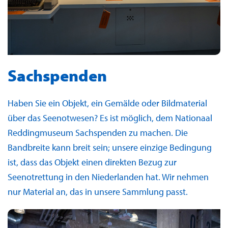
Sachspenden
Haben Sie ein Objekt, ein Gemälde oder Bildmaterial
über das Seenotwesen? Es ist möglich, dem Nationaal
Reddingmuseum Sachspenden zu machen. Die
Bandbreite kann breit sein; unsere einzige Bedingung
ist, dass das Objekt einen direkten Bezug zur
Seenotrettung in den Niederlanden hat. Wir nehmen
nur Material an, das in unsere Sammlung passt.