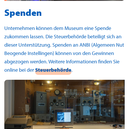
Spenden
Unternehmen können dem Museum eine Spende
zukommen lassen. Die Steuerbehörde beteiligt sich an
dieser Unterstützung. Spenden an ANBI (Algemeen Nut
Beogende Instellingen) können von den Gewinnen
abgezogen werden. Weitere Informationen finden Sie
online bei der
Steuerbehörde
.